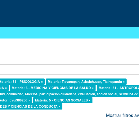
Materia: 61 - PSICOLOGÍA ×
Materia: Tlayacapan, Atlatlahucan, Tlalnepantla ×
GÍA ×
Materia: 3 - MEDICINA Y CIENCIAS DE LA SALUD ×
Materia: 51 - ANTROPOL
lud, comunidad, Morelos, participación ciudadana, evaluación, acción social, servicios de
Autor: cvu/386256 ×
Materia: 5 - CIENCIAS SOCIALES ×
DADES Y CIENCIAS DE LA CONDUCTA ×
Mostrar filtros 