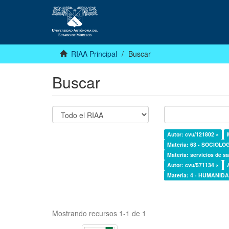
RIAA Principal
Buscar
Buscar
Autor: cvu/121802 ×
Materia: 63 - SOCIOLO
Materia: servicios de sa
Autor: cvu/571134 ×
Materia: 4 - HUMANI
Mostrando recursos 1-1 de 1