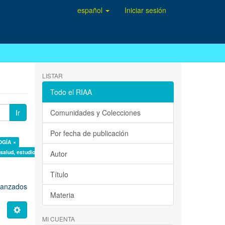
español
Iniciar sesión
LISTAR
Todo el RIAA
Ir
Comunidades y Colecciones
Por fecha de publicación
OGÍA ×
 salud, estudio de casos ×
Autor
Título
avanzados
Materia
MI CUENTA