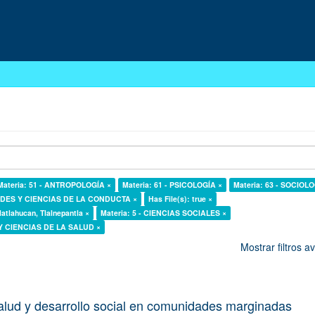
Materia: 51 - ANTROPOLOGÍA ×
Materia: 61 - PSICOLOGÍA ×
Materia: 63 - SOCIOLO
DADES Y CIENCIAS DE LA CONDUCTA ×
Has File(s): true ×
latlahucan, Tlalnepantla ×
Materia: 5 - CIENCIAS SOCIALES ×
 Y CIENCIAS DE LA SALUD ×
Mostrar filtros 
alud y desarrollo social en comunidades marginadas