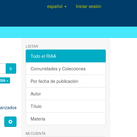
español
Iniciar sesión
LISTAR
Todo el RIAA
Ir
Comunidades y Colecciones
GÍA ×
Por fecha de publicación
Autor
Título
avanzados
Materia
MI CUENTA