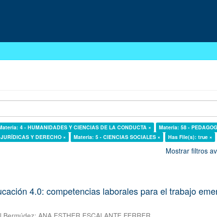
Materia: 4 - HUMANIDADES Y CIENCIAS DE LA CONDUCTA ×
Materia: 58 - PEDAGOG
AS JURÍDICAS Y DERECHO ×
Materia: 5 - CIENCIAS SOCIALES ×
Has File(s): true ×
Mostrar filtros 
ducación 4.0: competencias laborales para el trabajo eme
al Bermúdez
;
ANA ESTHER ESCALANTE FERRER