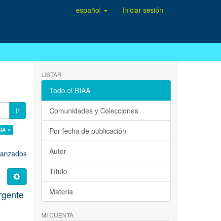
español
Iniciar sesión
LISTAR
Todo el RIAA
Ir
Comunidades y Colecciones
ÍA ×
Por fecha de publicación
Autor
avanzados
Título
Materia
rgente
MI CUENTA