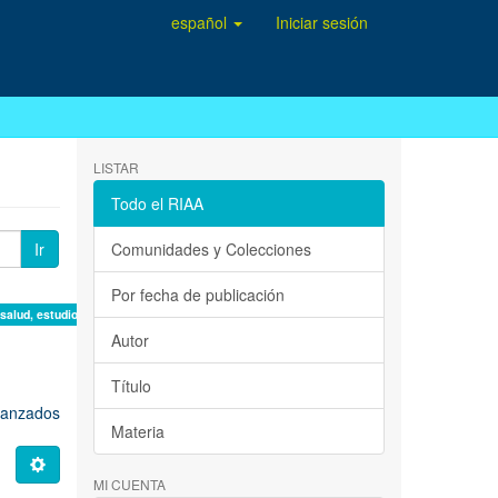
español
Iniciar sesión
LISTAR
Todo el RIAA
Ir
Comunidades y Colecciones
Por fecha de publicación
 salud, estudio de casos ×
Autor
Título
avanzados
Materia
MI CUENTA