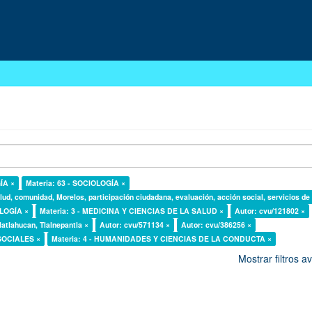
ÍA ×
Materia: 63 - SOCIOLOGÍA ×
lud, comunidad, Morelos, participación ciudadana, evaluación, acción social, servicios de
OLOGÍA ×
Materia: 3 - MEDICINA Y CIENCIAS DE LA SALUD ×
Autor: cvu/121802 ×
latlahucan, Tlalnepantla ×
Autor: cvu/571134 ×
Autor: cvu/386256 ×
 SOCIALES ×
Materia: 4 - HUMANIDADES Y CIENCIAS DE LA CONDUCTA ×
Mostrar filtros 