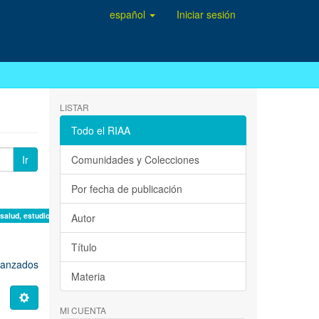
español
Iniciar sesión
LISTAR
Todo el RIAA
Ir
Comunidades y Colecciones
Por fecha de publicación
 salud, estudio de casos ×
Autor
Título
avanzados
Materia
MI CUENTA