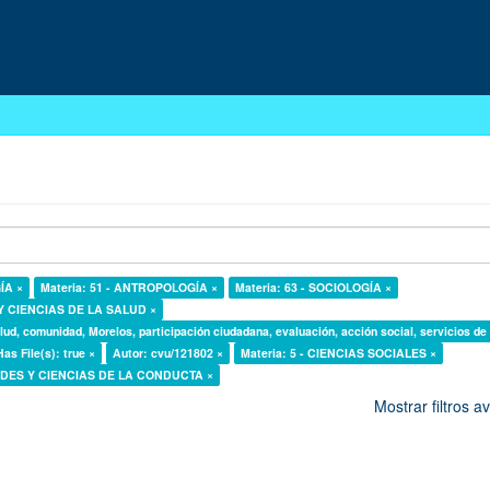
ÍA ×
Materia: 51 - ANTROPOLOGÍA ×
Materia: 63 - SOCIOLOGÍA ×
 Y CIENCIAS DE LA SALUD ×
lud, comunidad, Morelos, participación ciudadana, evaluación, acción social, servicios de
Has File(s): true ×
Autor: cvu/121802 ×
Materia: 5 - CIENCIAS SOCIALES ×
DADES Y CIENCIAS DE LA CONDUCTA ×
Mostrar filtros 