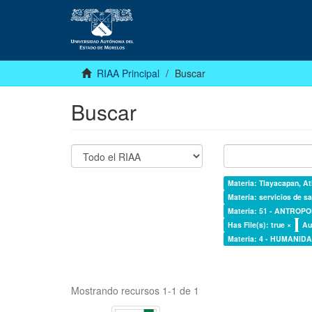
RIAA Principal
Buscar
Buscar
Materia: Tlayacapan, At
Materia: servicios de sa
Materia: 51 - ANTROP
Has File(s): true ×
Au
Materia: 4 - HUMANI
Mostrando recursos 1-1 de 1