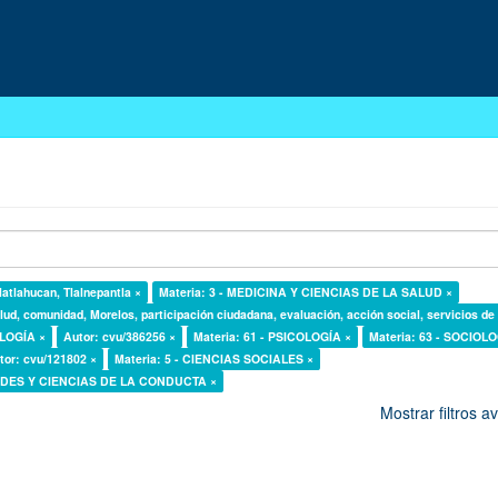
latlahucan, Tlalnepantla ×
Materia: 3 - MEDICINA Y CIENCIAS DE LA SALUD ×
lud, comunidad, Morelos, participación ciudadana, evaluación, acción social, servicios de
OLOGÍA ×
Autor: cvu/386256 ×
Materia: 61 - PSICOLOGÍA ×
Materia: 63 - SOCIOLO
tor: cvu/121802 ×
Materia: 5 - CIENCIAS SOCIALES ×
DADES Y CIENCIAS DE LA CONDUCTA ×
Mostrar filtros 