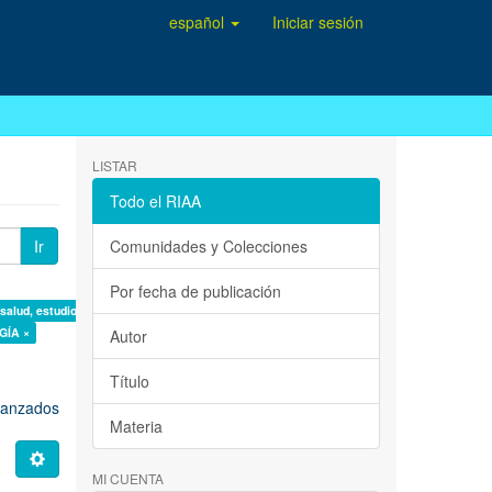
español
Iniciar sesión
LISTAR
Todo el RIAA
Ir
Comunidades y Colecciones
Por fecha de publicación
 salud, estudio de casos ×
GÍA ×
Autor
Título
avanzados
Materia
MI CUENTA