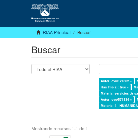
RIAA Principal
Buscar
Buscar
Autor: cvu/121802 ×
Has File(s): true ×
Ma
Materia: servicios de sa
Autor: cvu/571134 ×
Materia: 4 - HUMANI
Mostrando recursos 1-1 de 1