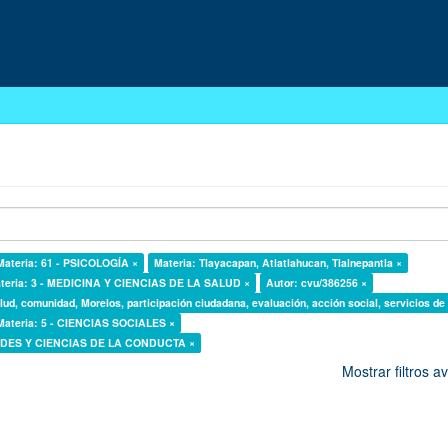
Materia: 61 - PSICOLOGÍA ×
Materia: Tlayacapan, Atlatlahucan, Tlalnepantla ×
teria: 3 - MEDICINA Y CIENCIAS DE LA SALUD ×
Autor: cvu/386256 ×
lud, comunidad, Morelos, participación ciudadana, evaluación, acción social, servicios de
Materia: 5 - CIENCIAS SOCIALES ×
DADES Y CIENCIAS DE LA CONDUCTA ×
Mostrar filtros 