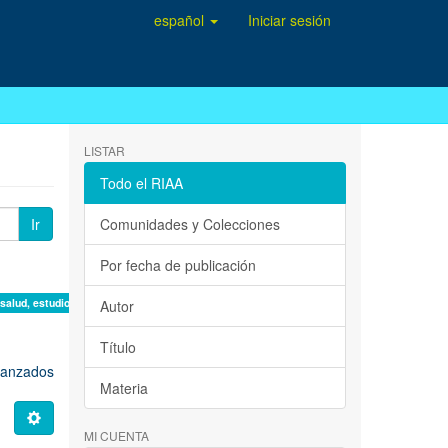
español
Iniciar sesión
LISTAR
Todo el RIAA
Ir
Comunidades y Colecciones
Por fecha de publicación
 salud, estudio de casos ×
Autor
Título
avanzados
Materia
MI CUENTA