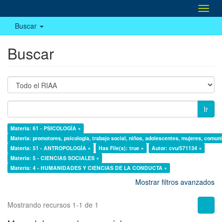
Camb
naveg
Buscar
Buscar
Ir
Materia: 61 - PSICOLOGÍA ×
Materia: promotores, psicología, trabajo social, niños, adolescentes, mujeres, comunid
Materia: 51 - ANTROPOLOGÍA ×
Has File(s): true ×
Autor: cvu/571134 ×
Materia: 5 - CIENCIAS SOCIALES ×
Materia: 4 - HUMANIDADES Y CIENCIAS DE LA CONDUCTA ×
Mostrar filtros avanzados
Mostrando recursos 1-1 de 1