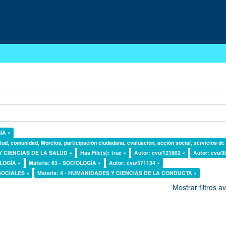
ÍA ×
lud, comunidad, Morelos, participación ciudadana, evaluación, acción social, servicios de
 Y CIENCIAS DE LA SALUD ×
Has File(s): true ×
Autor: cvu/121802 ×
Autor: cvu/3
OLOGÍA ×
Materia: 63 - SOCIOLOGÍA ×
Autor: cvu/571134 ×
 SOCIALES ×
Materia: 4 - HUMANIDADES Y CIENCIAS DE LA CONDUCTA ×
Mostrar filtros 