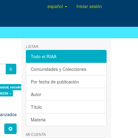
español
Iniciar sesión
LISTAR
Todo el RIAA
Ir
Comunidades y Colecciones
Por fecha de publicación
 salud, estudio de casos ×
86256 ×
Autor
Título
avanzados
Materia
MI CUENTA