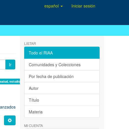
español
Iniciar sesión
LISTAR
Todo el RIAA
Ir
Comunidades y Colecciones
Por fecha de publicación
 salud, estudio de casos ×
Autor
Título
avanzados
Materia
MI CUENTA