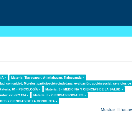
GÍA ×
Materia: Tlayacapan, Atlatlahucan, Tlalnepantla ×
lud, comunidad, Morelos, participación ciudadana, evaluación, acción social, servicios de
Materia: 61 - PSICOLOGÍA ×
Materia: 3 - MEDICINA Y CIENCIAS DE LA SALUD ×
Autor: cvu/571134 ×
Materia: 5 - CIENCIAS SOCIALES ×
DADES Y CIENCIAS DE LA CONDUCTA ×
Mostrar filtros 