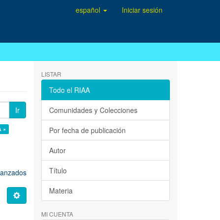
español
Iniciar sesión
LISTAR
Todo el RIAA
Ir
Comunidades y Colecciones
A ×
Por fecha de publicación
Autor
Título
avanzados
Materia
MI CUENTA