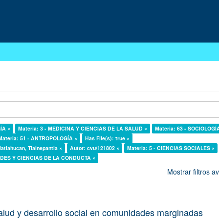
ÍA ×
Materia: 3 - MEDICINA Y CIENCIAS DE LA SALUD ×
Materia: 63 - SOCIOLOGÍ
Materia: 51 - ANTROPOLOGÍA ×
Has File(s): true ×
latlahucan, Tlalnepantla ×
Autor: cvu/121802 ×
Materia: 5 - CIENCIAS SOCIALES ×
DADES Y CIENCIAS DE LA CONDUCTA ×
Mostrar filtros 
alud y desarrollo social en comunidades marginadas