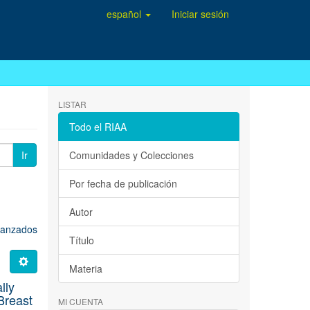
español
Iniciar sesión
LISTAR
Todo el RIAA
Ir
Comunidades y Colecciones
Por fecha de publicación
Autor
avanzados
Título
Materia
lly
Breast
MI CUENTA