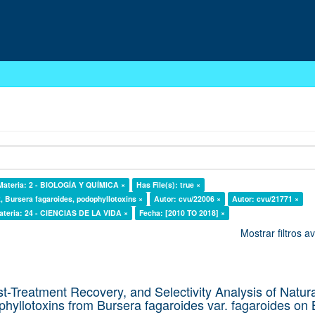
Materia: 2 - BIOLOGÍA Y QUÍMICA ×
Has File(s): true ×
x, Bursera fagaroides, podophyllotoxins ×
Autor: cvu/22006 ×
Autor: cvu/21771 ×
ateria: 24 - CIENCIAS DE LA VIDA ×
Fecha: [2010 TO 2018] ×
Mostrar filtros 
st-Treatment Recovery, and Selectivity Analysis of Natura
hyllotoxins from Bursera fagaroides var. fagaroides on 