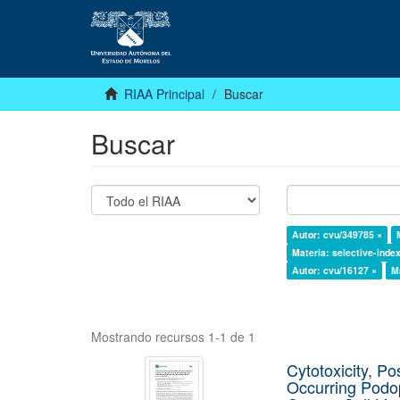
RIAA Principal
Buscar
Buscar
Autor: cvu/349785 ×
Materia: selective-inde
Autor: cvu/16127 ×
M
Mostrando recursos 1-1 de 1
Cytotoxicity, Po
Occurring Podop