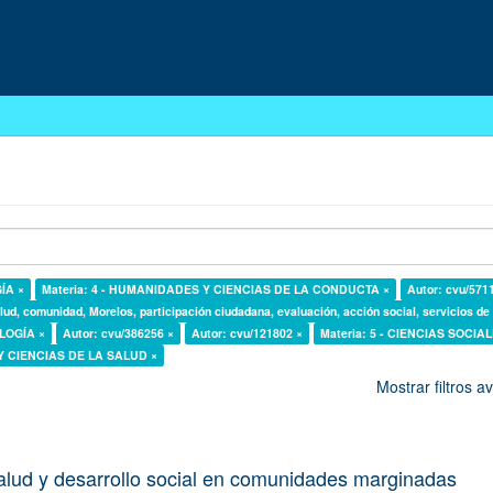
GÍA ×
Materia: 4 - HUMANIDADES Y CIENCIAS DE LA CONDUCTA ×
Autor: cvu/571
lud, comunidad, Morelos, participación ciudadana, evaluación, acción social, servicios de
OLOGÍA ×
Autor: cvu/386256 ×
Autor: cvu/121802 ×
Materia: 5 - CIENCIAS SOCIAL
 Y CIENCIAS DE LA SALUD ×
Mostrar filtros 
alud y desarrollo social en comunidades marginadas