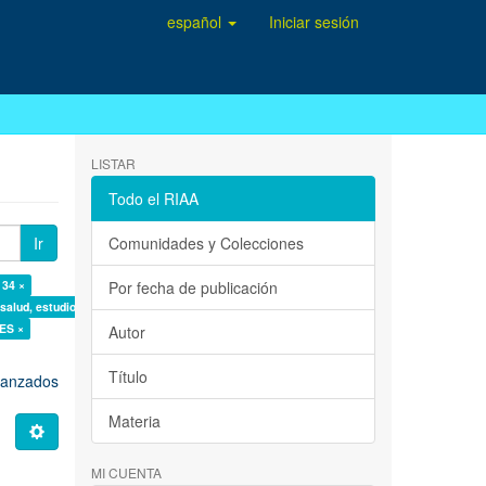
español
Iniciar sesión
LISTAR
Todo el RIAA
Ir
Comunidades y Colecciones
134 ×
Por fecha de publicación
 salud, estudio de casos ×
ES ×
Autor
Título
avanzados
Materia
MI CUENTA