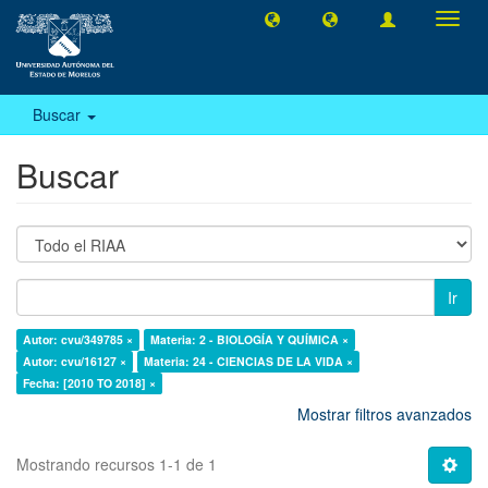
Camb
naveg
Buscar
Buscar
Ir
Autor: cvu/349785 ×
Materia: 2 - BIOLOGÍA Y QUÍMICA ×
Autor: cvu/16127 ×
Materia: 24 - CIENCIAS DE LA VIDA ×
Fecha: [2010 TO 2018] ×
Mostrar filtros avanzados
Mostrando recursos 1-1 de 1