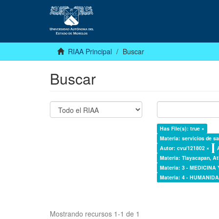
RIAA Principal
Buscar
Buscar
Has File(s): true ×
Materia: servicios de sa
Autor: cvu/121802 ×
Materia: Tlayacapan, At
Materia: 3 - MEDICINA
Materia: 4 - HUMANI
Mostrando recursos 1-1 de 1