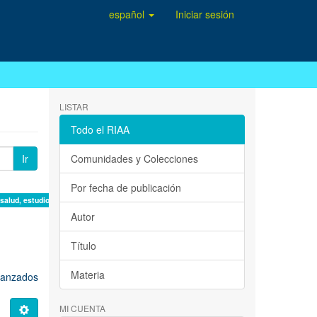
español
Iniciar sesión
LISTAR
Todo el RIAA
Ir
Comunidades y Colecciones
Por fecha de publicación
 salud, estudio de casos ×
Autor
Título
Materia
avanzados
MI CUENTA