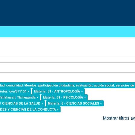
lud, comunidad, Morelos, participación ciudadana, evaluación, acción social, servicios de
Autor: cvu/571134 ×
Materia: 51 - ANTROPOLOGÍA ×
latlahucan, Tlalnepantla ×
Materia: 61 - PSICOLOGÍA ×
 Y CIENCIAS DE LA SALUD ×
Materia: 5 - CIENCIAS SOCIALES ×
DADES Y CIENCIAS DE LA CONDUCTA ×
Mostrar filtros 