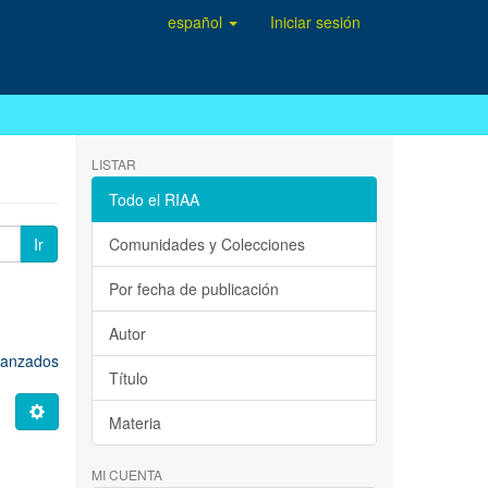
español
Iniciar sesión
LISTAR
Todo el RIAA
Ir
Comunidades y Colecciones
Por fecha de publicación
Autor
avanzados
Título
Materia
MI CUENTA