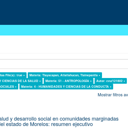
Has File(s): true ×
Materia: Tlayacapan, Atlatlahucan, Tlalnepantla ×
 Y CIENCIAS DE LA SALUD ×
Materia: 51 - ANTROPOLOGÍA ×
Autor: cvu/121802 ×
 SOCIALES ×
Materia: 4 - HUMANIDADES Y CIENCIAS DE LA CONDUCTA ×
Mostrar filtros 
alud y desarrollo social en comunidades marginadas
el estado de Morelos: resumen ejecutivo