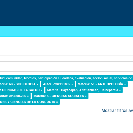
lud, comunidad, Morelos, participación ciudadana, evaluación, acción social, servicios de
teria: 63 - SOCIOLOGÍA ×
Autor: cvu/121802 ×
Materia: 51 - ANTROPOLOGÍA ×
 Y CIENCIAS DE LA SALUD ×
Materia: Tlayacapan, Atlatlahucan, Tlalnepantla ×
Autor: cvu/386256 ×
Materia: 5 - CIENCIAS SOCIALES ×
DADES Y CIENCIAS DE LA CONDUCTA ×
Mostrar filtros 