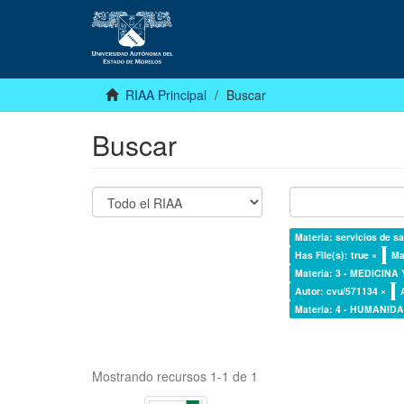
RIAA Principal
Buscar
Buscar
Materia: servicios de sa
Has File(s): true ×
Ma
Materia: 3 - MEDICINA
Autor: cvu/571134 ×
Materia: 4 - HUMANI
Mostrando recursos 1-1 de 1