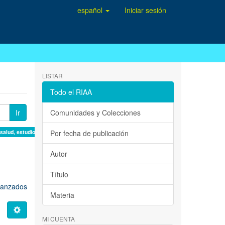
español
Iniciar sesión
LISTAR
Todo el RIAA
Ir
Comunidades y Colecciones
 salud, estudio de casos ×
Por fecha de publicación
Autor
Título
avanzados
Materia
MI CUENTA