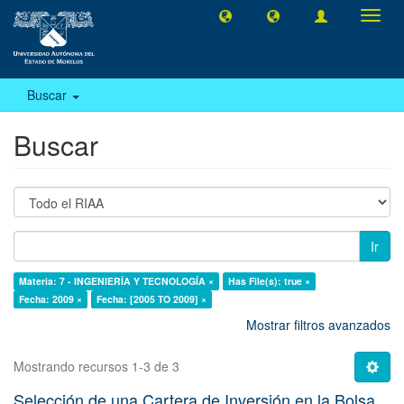
Camb
naveg
Buscar
Buscar
Ir
Materia: 7 - INGENIERÍA Y TECNOLOGÍA ×
Has File(s): true ×
Fecha: 2009 ×
Fecha: [2005 TO 2009] ×
Mostrar filtros avanzados
Mostrando recursos 1-3 de 3
Selección de una Cartera de Inversión en la Bolsa