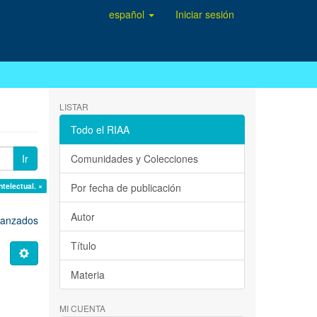
español
Iniciar sesión
LISTAR
Todo el RIAA
Ir
Comunidades y Colecciones
telectual. ×
Por fecha de publicación
Autor
avanzados
Título
Materia
MI CUENTA