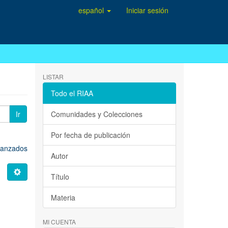
español
Iniciar sesión
LISTAR
Todo el RIAA
Ir
Comunidades y Colecciones
Por fecha de publicación
avanzados
Autor
Título
Materia
MI CUENTA