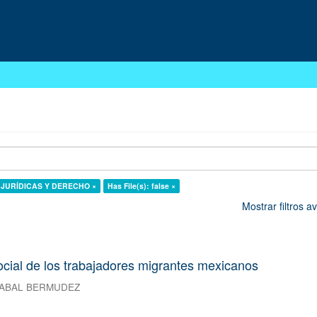
AS JURÍDICAS Y DERECHO ×
Has File(s): false ×
Mostrar filtros 
ocial de los trabajadores migrantes mexicanos
ZABAL BERMUDEZ