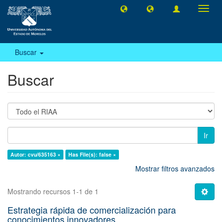
Camb
naveg
Buscar
Buscar
Ir
Autor: cvu/635163 ×
Has File(s): false ×
Mostrar filtros avanzados
Mostrando recursos 1-1 de 1
Estrategia rápida de comercialización para
conocimientos innovadores