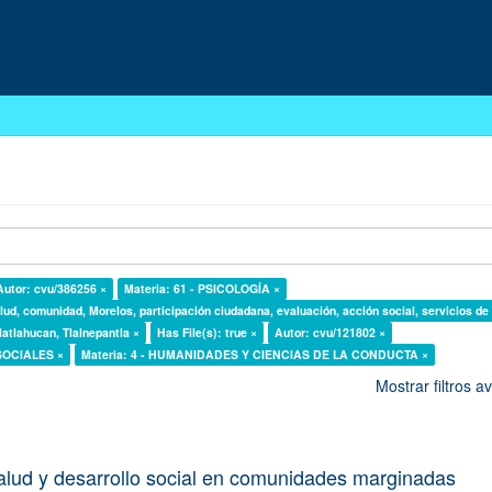
Autor: cvu/386256 ×
Materia: 61 - PSICOLOGÍA ×
lud, comunidad, Morelos, participación ciudadana, evaluación, acción social, servicios de
latlahucan, Tlalnepantla ×
Has File(s): true ×
Autor: cvu/121802 ×
 SOCIALES ×
Materia: 4 - HUMANIDADES Y CIENCIAS DE LA CONDUCTA ×
Mostrar filtros 
alud y desarrollo social en comunidades marginadas