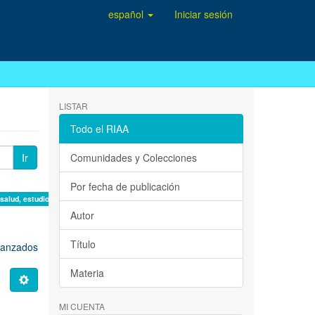
español
Iniciar sesión
LISTAR
Todo el RIAA
Ir
Comunidades y Colecciones
Por fecha de publicación
 salud, estudio de casos ×
Autor
Título
avanzados
Materia
MI CUENTA