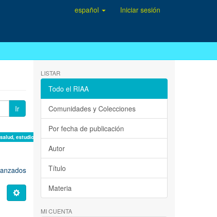
español
Iniciar sesión
LISTAR
Todo el RIAA
Ir
Comunidades y Colecciones
Por fecha de publicación
 salud, estudio de casos ×
Autor
Título
avanzados
Materia
MI CUENTA