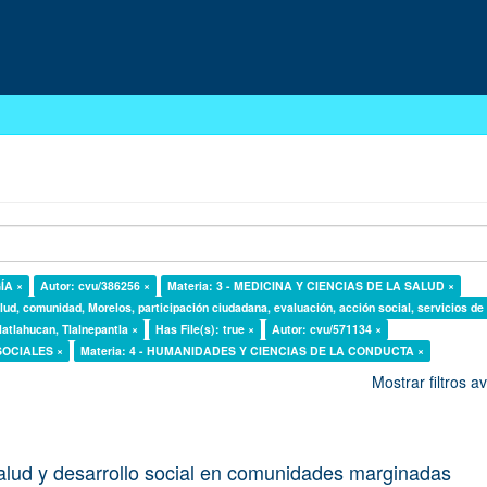
ÍA ×
Autor: cvu/386256 ×
Materia: 3 - MEDICINA Y CIENCIAS DE LA SALUD ×
lud, comunidad, Morelos, participación ciudadana, evaluación, acción social, servicios de
latlahucan, Tlalnepantla ×
Has File(s): true ×
Autor: cvu/571134 ×
 SOCIALES ×
Materia: 4 - HUMANIDADES Y CIENCIAS DE LA CONDUCTA ×
Mostrar filtros 
alud y desarrollo social en comunidades marginadas