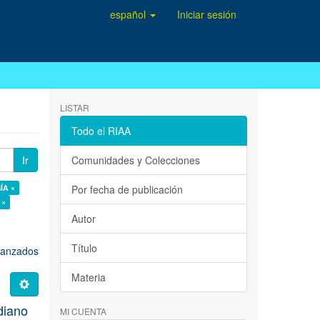
español
Iniciar sesión
LISTAR
Todo el RIAA
Ir
Comunidades y Colecciones
ÍA ×
Por fecha de publicación
 ×
Autor
Título
avanzados
Materia
idiano
MI CUENTA