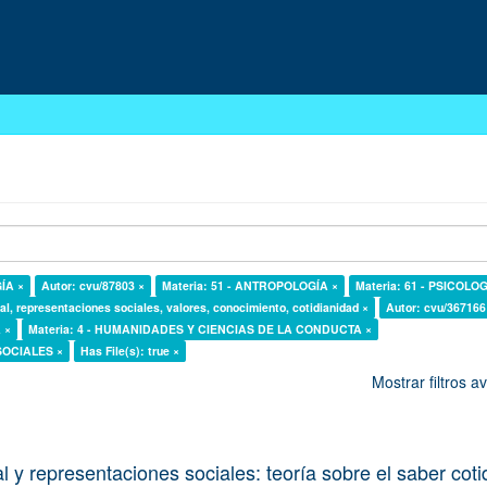
GÍA ×
Autor: cvu/87803 ×
Materia: 51 - ANTROPOLOGÍA ×
Materia: 61 - PSICOLOG
al, representaciones sociales, valores, conocimiento, cotidianidad ×
Autor: cvu/367166
 ×
Materia: 4 - HUMANIDADES Y CIENCIAS DE LA CONDUCTA ×
 SOCIALES ×
Has File(s): true ×
Mostrar filtros 
l y representaciones sociales: teoría sobre el saber cot