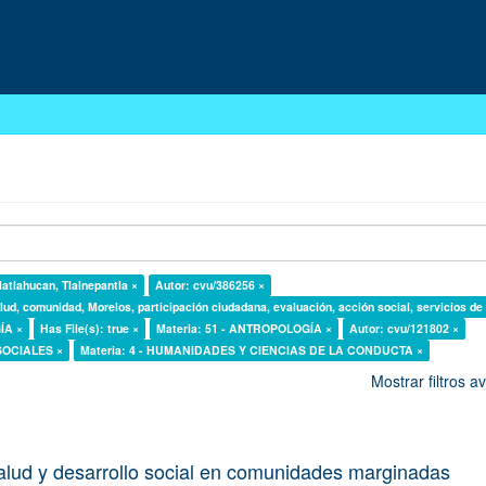
latlahucan, Tlalnepantla ×
Autor: cvu/386256 ×
lud, comunidad, Morelos, participación ciudadana, evaluación, acción social, servicios de
ÍA ×
Has File(s): true ×
Materia: 51 - ANTROPOLOGÍA ×
Autor: cvu/121802 ×
 SOCIALES ×
Materia: 4 - HUMANIDADES Y CIENCIAS DE LA CONDUCTA ×
Mostrar filtros 
alud y desarrollo social en comunidades marginadas