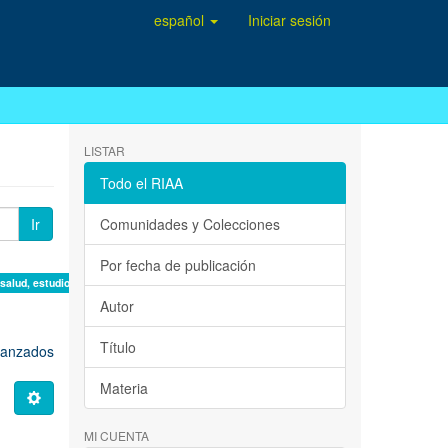
español
Iniciar sesión
LISTAR
Todo el RIAA
Ir
Comunidades y Colecciones
Por fecha de publicación
 salud, estudio de casos ×
Autor
Título
avanzados
Materia
MI CUENTA