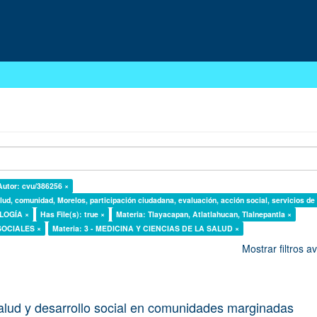
Autor: cvu/386256 ×
lud, comunidad, Morelos, participación ciudadana, evaluación, acción social, servicios de
OLOGÍA ×
Has File(s): true ×
Materia: Tlayacapan, Atlatlahucan, Tlalnepantla ×
 SOCIALES ×
Materia: 3 - MEDICINA Y CIENCIAS DE LA SALUD ×
Mostrar filtros 
alud y desarrollo social en comunidades marginadas