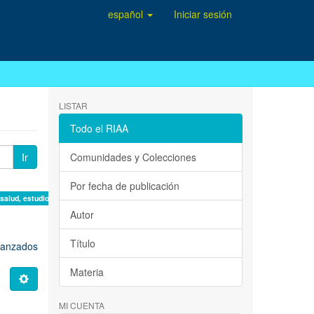
español
Iniciar sesión
LISTAR
Todo el RIAA
Ir
Comunidades y Colecciones
Por fecha de publicación
 salud, estudio de casos ×
Autor
Título
avanzados
Materia
MI CUENTA