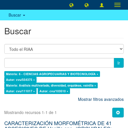
Camb
naveg
Buscar
Buscar
Ir
Materia: 6 - CIENCIAS AGROPECUARIAS Y BIOTECNOLOGÍA ×
Autor: cvu/554375 ×
Materia: Análisis multivariado, diversidad, orquídeas, vainilla ×
Autor: cvu/111017 ×
Autor: cvu/103510 ×
Mostrar filtros avanzados
Mostrando recursos 1-1 de 1
CARACTERIZACIÓN MORFOMÉTRICA DE 41