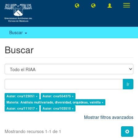
Camb
naveg
Buscar
Buscar
Ir
Autor: cvu/123051 ×
Autor: cvu/554375 ×
Materia: Análisis multivariado, diversidad, orquídeas, vainilla ×
Autor: cvu/111017 ×
Autor: cvu/103510 ×
Mostrar filtros avanzados
Mostrando recursos 1-1 de 1