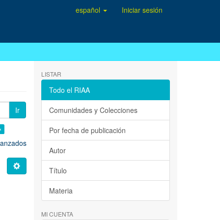
español
Iniciar sesión
LISTAR
Todo el RIAA
Ir
Comunidades y Colecciones
×
Por fecha de publicación
avanzados
Autor
Título
Materia
MI CUENTA