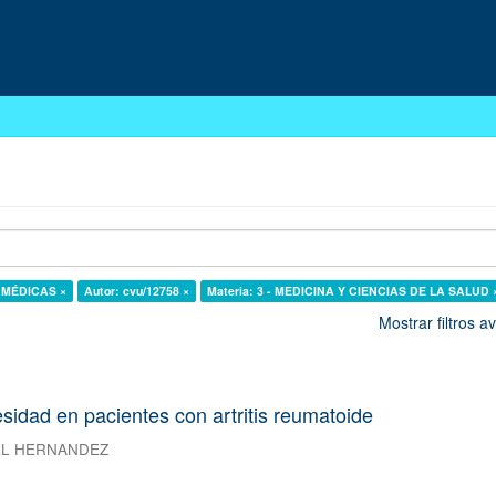
S MÉDICAS ×
Autor: cvu/12758 ×
Materia: 3 - MEDICINA Y CIENCIAS DE LA SALUD 
Mostrar filtros 
esidad en pacientes con artritis reumatoide
EL HERNANDEZ