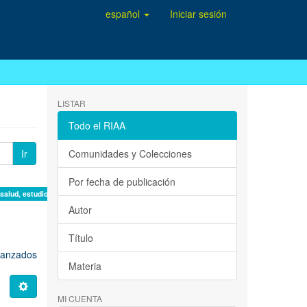
español
Iniciar sesión
LISTAR
Todo el RIAA
Ir
Comunidades y Colecciones
Por fecha de publicación
 salud, estudio de casos ×
Autor
Título
avanzados
Materia
MI CUENTA