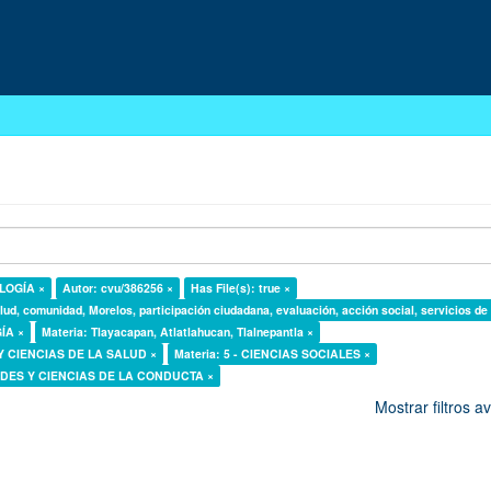
OLOGÍA ×
Autor: cvu/386256 ×
Has File(s): true ×
lud, comunidad, Morelos, participación ciudadana, evaluación, acción social, servicios de
GÍA ×
Materia: Tlayacapan, Atlatlahucan, Tlalnepantla ×
 Y CIENCIAS DE LA SALUD ×
Materia: 5 - CIENCIAS SOCIALES ×
DADES Y CIENCIAS DE LA CONDUCTA ×
Mostrar filtros 