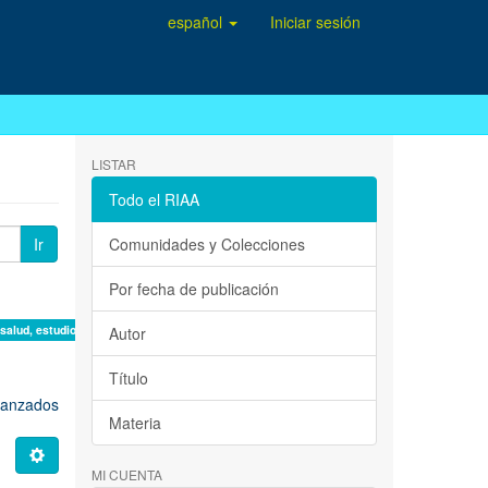
español
Iniciar sesión
LISTAR
Todo el RIAA
Ir
Comunidades y Colecciones
Por fecha de publicación
 salud, estudio de casos ×
Autor
Título
avanzados
Materia
MI CUENTA