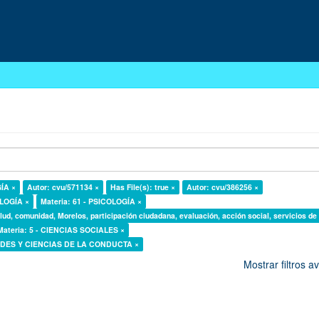
GÍA ×
Autor: cvu/571134 ×
Has File(s): true ×
Autor: cvu/386256 ×
OLOGÍA ×
Materia: 61 - PSICOLOGÍA ×
lud, comunidad, Morelos, participación ciudadana, evaluación, acción social, servicios de
Materia: 5 - CIENCIAS SOCIALES ×
DADES Y CIENCIAS DE LA CONDUCTA ×
Mostrar filtros 