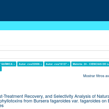
 Y QUÍMICA ×
Autor: cvu/22006 ×
Autor: cvu/16127 ×
Materia: 24 - CIENCIAS DE L
×
Mostrar filtros 
st-Treatment Recovery, and Selectivity Analysis of Natura
hyllotoxins from Bursera fagaroides var. fagaroides on 
es