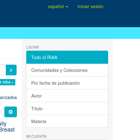
español
Iniciar sesión
LISTAR
Todo el RIAA
Ir
Comunidades y Colecciones
A VIDA ×
Por fecha de publicación
Autor
avanzados
Título
Materia
lly
Breast
MI CUENTA