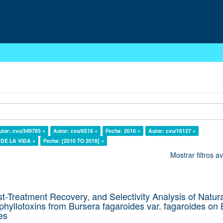
utor: cvu/349785 ×
Autor: cvu/6516 ×
Fecha: 2016 ×
Autor: cvu/16127 ×
S DE LA VIDA ×
Fecha: [2010 TO 2018] ×
Mostrar filtros 
st-Treatment Recovery, and Selectivity Analysis of Natura
hyllotoxins from Bursera fagaroides var. fagaroides on 
es