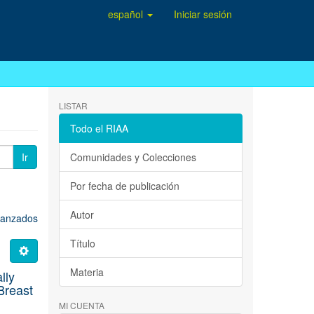
español
Iniciar sesión
LISTAR
Todo el RIAA
Ir
Comunidades y Colecciones
Por fecha de publicación
Autor
avanzados
Título
Materia
lly
Breast
MI CUENTA