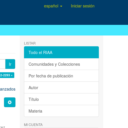
español
Iniciar sesión
LISTAR
Todo el RIAA
Ir
Comunidades y Colecciones
42-2293 ×
Por fecha de publicación
Autor
avanzados
Título
Materia
MI CUENTA
rez