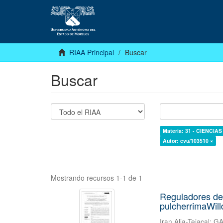
RIAA Principal
Buscar
Buscar
Materia: 31 - CIENCIA
Autor: cvu/103510 ×
Mostrando recursos 1-1 de 1
Reguladores de
pulcherrimaWill
Iran Alia-Tejacal
;
GA