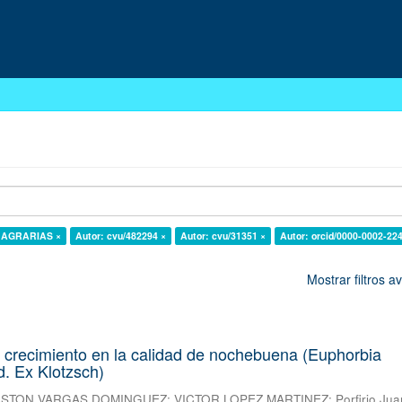
S AGRARIAS ×
Autor: cvu/482294 ×
Autor: cvu/31351 ×
Autor: orcid/0000-0002-22
Mostrar filtros 
 crecimiento en la calidad de nochebuena (Euphorbia
d. Ex Klotzsch)
STON VARGAS DOMINGUEZ
;
VICTOR LOPEZ MARTINEZ
;
Porfirio Jua