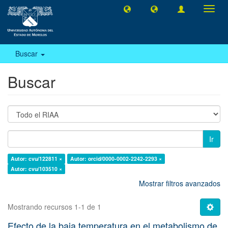
Camb
naveg
Buscar
Buscar
Ir
Autor: cvu/122811 ×
Autor: orcid/0000-0002-2242-2293 ×
Autor: cvu/103510 ×
Mostrar filtros avanzados
Mostrando recursos 1-1 de 1
Efecto de la baja temperatura en el metabolismo de