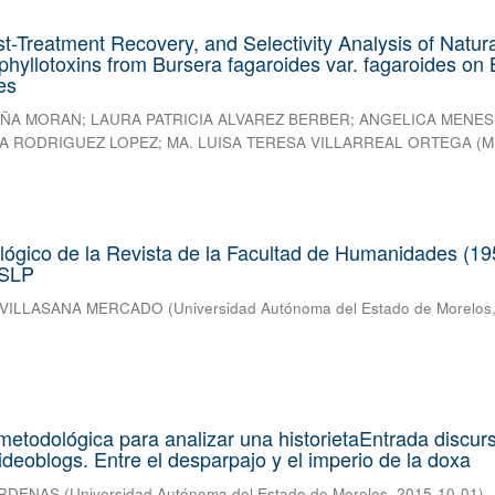
st-Treatment Recovery, and Selectivity Analysis of Natura
hyllotoxins from Bursera fagaroides var. fagaroides on 
es
EÑA MORAN
;
LAURA PATRICIA ALVAREZ BERBER
;
ANGELICA MENES
A RODRIGUEZ LOPEZ
;
MA. LUISA TERESA VILLARREAL ORTEGA
(
M
ológico de la Revista de la Facultad de Humanidades (19
ASLP
 VILLASANA MERCADO
(
Universidad Autónoma del Estado de Morelos
etodológica para analizar una historietaEntrada discurs
ideoblogs. Entre el desparpajo y el imperio de la doxa
ARDENAS
(
Universidad Autónoma del Estado de Morelos
,
2015-10-01
)