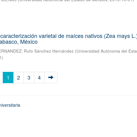
 caracterización varietal de maíces nativos (Zea mays L.
Tabasco, México
ERNANDEZ
;
Rufo Sánchez Hernández
(
Universidad Autónoma del Est
1
)
1
2
3
4
iversitaria