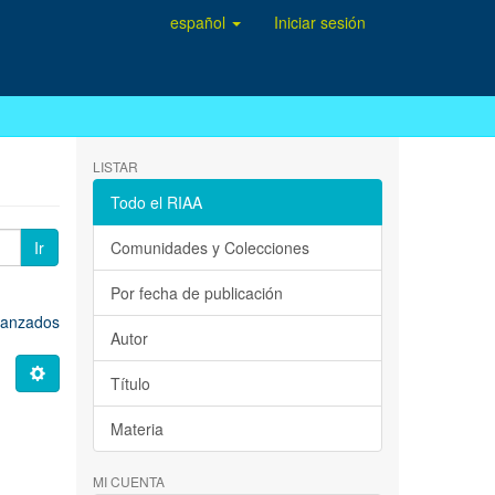
español
Iniciar sesión
LISTAR
Todo el RIAA
Ir
Comunidades y Colecciones
Por fecha de publicación
avanzados
Autor
Título
Materia
MI CUENTA