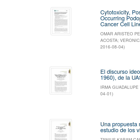
Cytotoxicity, Po
Occurring Podop
Cancer Cell Lin
OMAR ARISTEO P
ACOSTA
;
VERONIC
2016-08-04
)
El discurso ide
1960), de la U
IRMA GUADALUPE
04-01
)
Una propuesta m
estudio de los v
TANIUS KARAM C