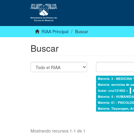
RIAA Principal
Buscar
Buscar
Materia: 3 - MEDICINA
Materia: servicios de sa
Autor: cvu/121802 ×
Materia: 4 - HUMANI
Materia: 61 - PSICOLOG
Materia: Tlayacapan, At
Mostrando recursos 1-1 de 1