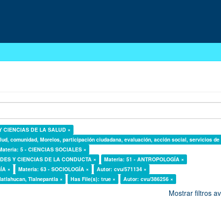
 Y CIENCIAS DE LA SALUD ×
lud, comunidad, Morelos, participación ciudadana, evaluación, acción social, servicios de
Materia: 5 - CIENCIAS SOCIALES ×
DADES Y CIENCIAS DE LA CONDUCTA ×
Materia: 51 - ANTROPOLOGÍA ×
ÍA ×
Materia: 63 - SOCIOLOGÍA ×
Autor: cvu/571134 ×
latlahucan, Tlalnepantla ×
Has File(s): true ×
Autor: cvu/386256 ×
Mostrar filtros 