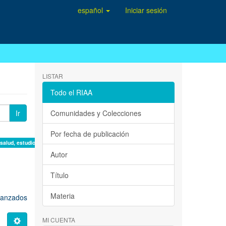
español
Iniciar sesión
LISTAR
Todo el RIAA
Ir
Comunidades y Colecciones
Por fecha de publicación
 salud, estudio de casos ×
Autor
Título
Materia
avanzados
MI CUENTA