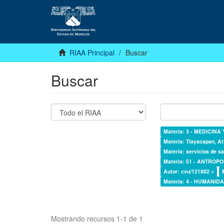
RIAA Principal
Buscar
Buscar
Materia: 3 - MEDICINA
Materia: Tlayacapan, At
Materia: servicios de sa
Materia: 51 - ANTROP
Autor: cvu/121802 ×
Materia: 4 - HUMANI
Mostrando recursos 1-1 de 1