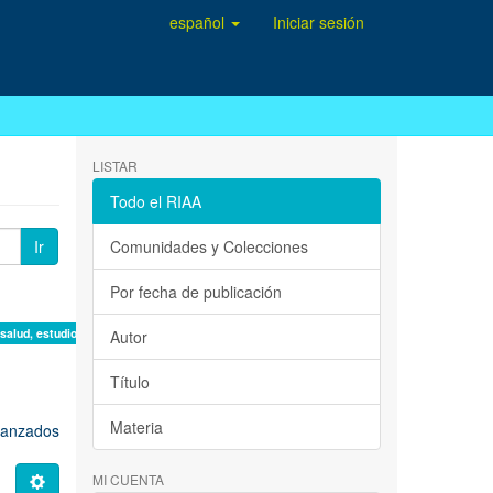
español
Iniciar sesión
LISTAR
Todo el RIAA
Ir
Comunidades y Colecciones
Por fecha de publicación
 salud, estudio de casos ×
Autor
Título
Materia
avanzados
MI CUENTA