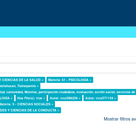
 Y CIENCIAS DE LA SALUD ×
Materia: 61 - PSICOLOGÍA ×
latlahucan, Tlalnepantla ×
lud, comunidad, Morelos, participación ciudadana, evaluación, acción social, servicios de
OLOGÍA ×
Has File(s): true ×
Autor: cvu/386256 ×
Autor: cvu/571134 ×
Materia: 5 - CIENCIAS SOCIALES ×
DADES Y CIENCIAS DE LA CONDUCTA ×
Mostrar filtros 