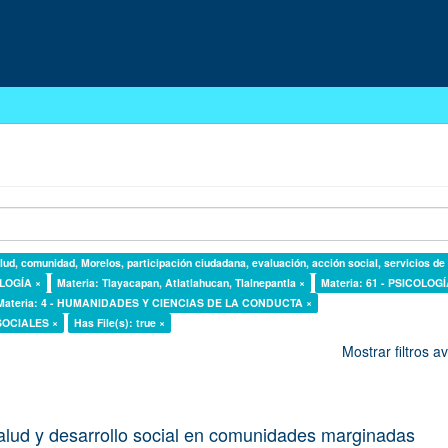
lud, comunidad, Morelos, participación ciudadana, evaluación, acción social, servicios de
OLOGÍA ×
Materia: Tlayacapan, Atlatlahucan, Tlalnepantla ×
Materia: 61 - PSICOLOGÍ
Materia: 4 - HUMANIDADES Y CIENCIAS DE LA CONDUCTA ×
 SOCIALES ×
Has File(s): true ×
Mostrar filtros 
alud y desarrollo social en comunidades marginadas