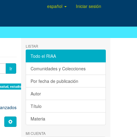
español
Iniciar sesión
LISTAR
Todo el RIAA
Ir
Comunidades y Colecciones
Por fecha de publicación
 salud, estudio de casos ×
Autor
Título
avanzados
Materia
MI CUENTA