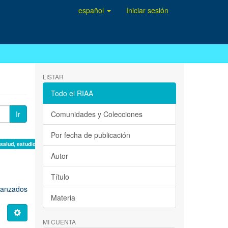
español
Iniciar sesión
LISTAR
Todo el RIAA
Ir
Comunidades y Colecciones
Por fecha de publicación
 salud, estudio de casos ×
Autor
Título
avanzados
Materia
MI CUENTA