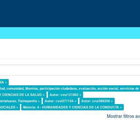
GÍA ×
lud, comunidad, Morelos, participación ciudadana, evaluación, acción social, servicios de
 Y CIENCIAS DE LA SALUD ×
Autor: cvu/121802 ×
latlahucan, Tlalnepantla ×
Autor: cvu/571134 ×
Autor: cvu/386256 ×
 SOCIALES ×
Materia: 4 - HUMANIDADES Y CIENCIAS DE LA CONDUCTA ×
Mostrar filtros 