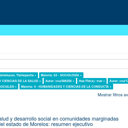
latlahucan, Tlalnepantla ×
Materia: 63 - SOCIOLOGÍA ×
 Y CIENCIAS DE LA SALUD ×
Autor: cvu/386256 ×
Has File(s): true ×
Autor: cvu/1
 SOCIALES ×
Materia: 4 - HUMANIDADES Y CIENCIAS DE LA CONDUCTA ×
Mostrar filtros 
alud y desarrollo social en comunidades marginadas
el estado de Morelos: resumen ejecutivo