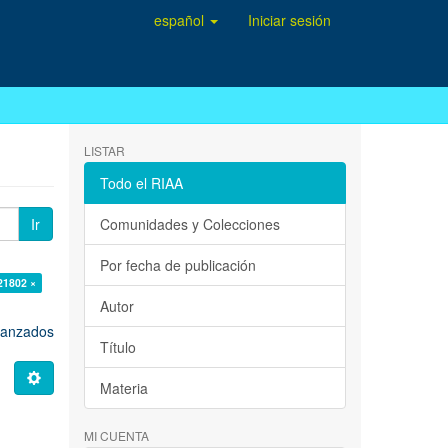
español
Iniciar sesión
LISTAR
Todo el RIAA
Ir
Comunidades y Colecciones
Por fecha de publicación
21802 ×
Autor
avanzados
Título
Materia
MI CUENTA