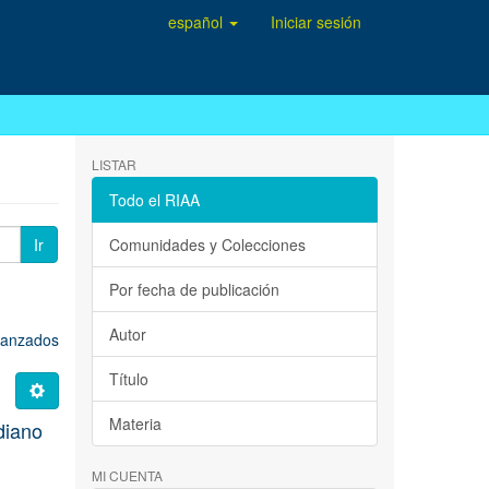
español
Iniciar sesión
LISTAR
Todo el RIAA
Ir
Comunidades y Colecciones
Por fecha de publicación
Autor
avanzados
Título
Materia
idiano
MI CUENTA