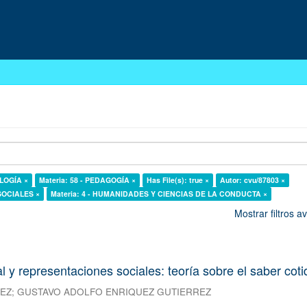
OLOGÍA ×
Materia: 58 - PEDAGOGÍA ×
Has File(s): true ×
Autor: cvu/87803 ×
 SOCIALES ×
Materia: 4 - HUMANIDADES Y CIENCIAS DE LA CONDUCTA ×
Mostrar filtros 
l y representaciones sociales: teoría sobre el saber cot
REZ
;
GUSTAVO ADOLFO ENRIQUEZ GUTIERREZ