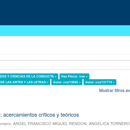
DADES Y CIENCIAS DE LA CONDUCTA ×
Has File(s): true ×
AS DE LAS ARTES Y LAS LETRAS ×
Autor: cvu/13892 ×
Autor: cvu/121774 ×
Mostrar filtros 
e: acercamientos críticos y teóricos
Romero
;
ANGEL FRANCISCO MIQUEL RENDON
;
ANGELICA TORNER