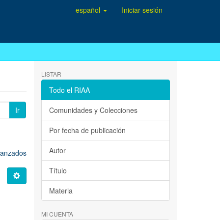
español
Iniciar sesión
LISTAR
Todo el RIAA
Ir
Comunidades y Colecciones
Por fecha de publicación
Autor
avanzados
Título
Materia
O
MI CUENTA