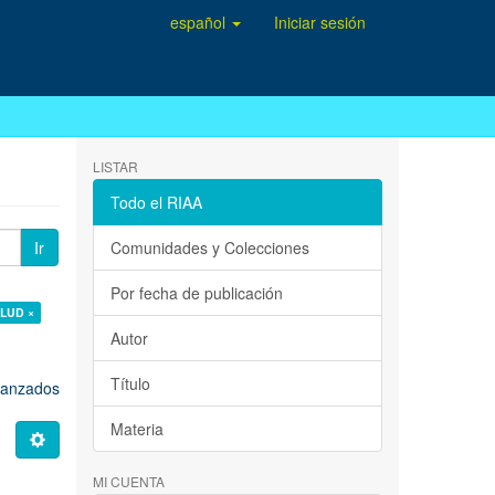
español
Iniciar sesión
LISTAR
Todo el RIAA
Ir
Comunidades y Colecciones
Por fecha de publicación
ALUD ×
Autor
Título
avanzados
Materia
MI CUENTA