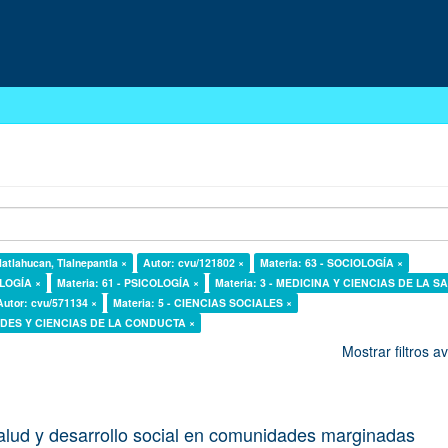
latlahucan, Tlalnepantla ×
Autor: cvu/121802 ×
Materia: 63 - SOCIOLOGÍA ×
OLOGÍA ×
Materia: 61 - PSICOLOGÍA ×
Materia: 3 - MEDICINA Y CIENCIAS DE LA S
Autor: cvu/571134 ×
Materia: 5 - CIENCIAS SOCIALES ×
DADES Y CIENCIAS DE LA CONDUCTA ×
Mostrar filtros 
alud y desarrollo social en comunidades marginadas