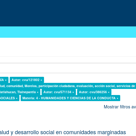
GÍA ×
Autor: cvu/121802 ×
lud, comunidad, Morelos, participación ciudadana, evaluación, acción social, servicios de
latlahucan, Tlalnepantla ×
Autor: cvu/571134 ×
Autor: cvu/386256 ×
 SOCIALES ×
Materia: 4 - HUMANIDADES Y CIENCIAS DE LA CONDUCTA ×
Mostrar filtros 
alud y desarrollo social en comunidades marginadas