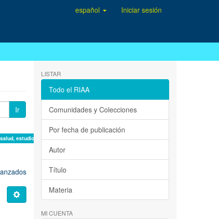
español
Iniciar sesión
LISTAR
Todo el RIAA
Ir
Comunidades y Colecciones
Por fecha de publicación
 salud, estudio de casos ×
Autor
Título
avanzados
Materia
MI CUENTA