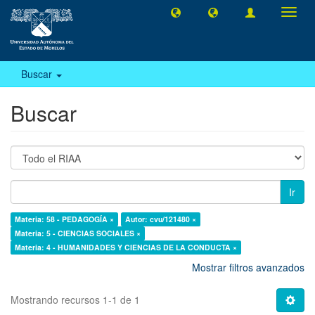
Camb
naveg
Buscar
Buscar
Ir
Materia: 58 - PEDAGOGÍA ×
Autor: cvu/121480 ×
Materia: 5 - CIENCIAS SOCIALES ×
Materia: 4 - HUMANIDADES Y CIENCIAS DE LA CONDUCTA ×
Mostrar filtros avanzados
Mostrando recursos 1-1 de 1