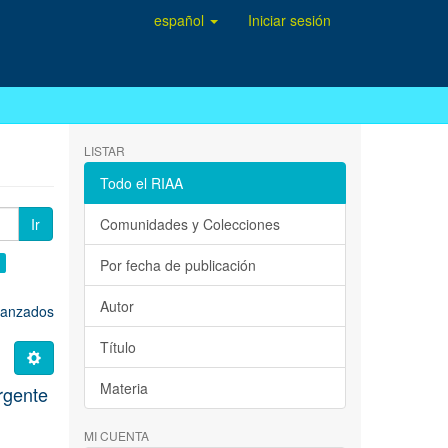
español
Iniciar sesión
LISTAR
Todo el RIAA
Ir
Comunidades y Colecciones
×
Por fecha de publicación
Autor
avanzados
Título
Materia
rgente
MI CUENTA