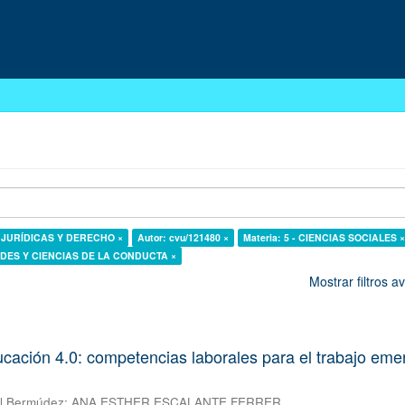
AS JURÍDICAS Y DERECHO ×
Autor: cvu/121480 ×
Materia: 5 - CIENCIAS SOCIALES 
DADES Y CIENCIAS DE LA CONDUCTA ×
Mostrar filtros 
ducación 4.0: competencias laborales para el trabajo eme
al Bermúdez
;
ANA ESTHER ESCALANTE FERRER