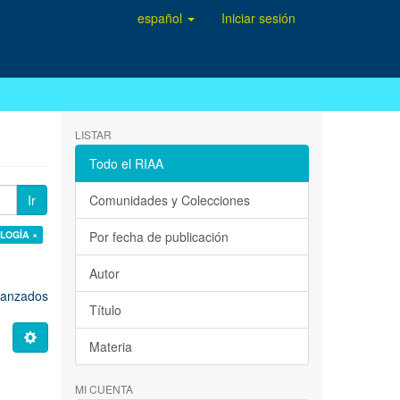
español
Iniciar sesión
LISTAR
Todo el RIAA
Ir
Comunidades y Colecciones
OLOGÍA ×
Por fecha de publicación
Autor
avanzados
Título
Materia
MI CUENTA