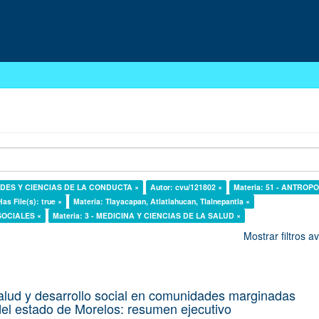
DADES Y CIENCIAS DE LA CONDUCTA ×
Autor: cvu/121802 ×
Materia: 51 - ANTROP
Has File(s): true ×
Materia: Tlayacapan, Atlatlahucan, Tlalnepantla ×
 SOCIALES ×
Materia: 3 - MEDICINA Y CIENCIAS DE LA SALUD ×
Mostrar filtros 
alud y desarrollo social en comunidades marginadas
el estado de Morelos: resumen ejecutivo