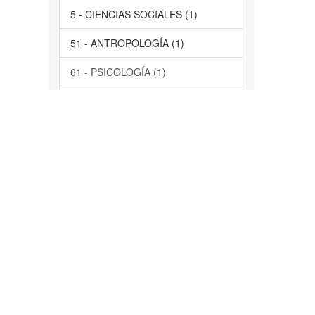
5 - CIENCIAS SOCIALES (1)
51 - ANTROPOLOGÍA (1)
61 - PSICOLOGÍA (1)
63 - SOCIOLOGÍA (1)
servicios de salud, comunidad,
Morelos, participación ciudadana,
evaluación, acción social, servicios
de salud, estudio de casos (1)
Tlayacapan, Atlatlahucan,
Tlalnepantla (1)
... más
Tiene Archivo(s)
Si (1)