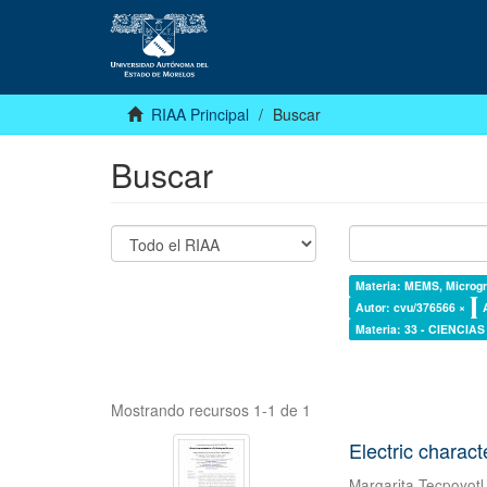
RIAA Principal
Buscar
Buscar
Materia: MEMS, Microgri
Autor: cvu/376566 ×
Materia: 33 - CIENCI
Mostrando recursos 1-1 de 1
Electric charact
Margarita Tecpoyotl