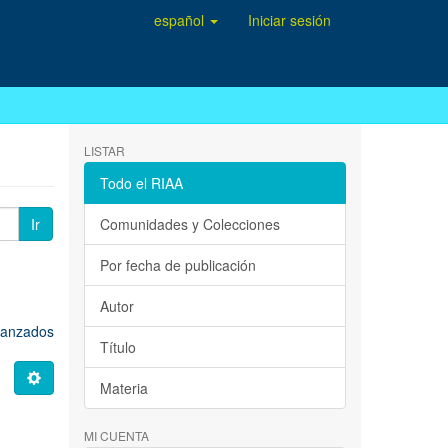
español
Iniciar sesión
LISTAR
Todo el RIAA
Ir
Comunidades y Colecciones
Por fecha de publicación
Autor
avanzados
Título
Materia
MI CUENTA