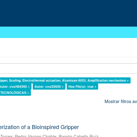
pper, Scaling, Electrothermal actuation, Aluminum 6053, Amplification mechanism ×
Autor: cvu/484392 ×
Autor: cvu/20650 ×
Has File(s): true ×
AS TECNOLÓGICAS ×
Mostrar filtros 
erization of a Bioinspired Gripper
 Torres
;
Pedro Vargas Chable
;
Ramón Cabello Ruíz